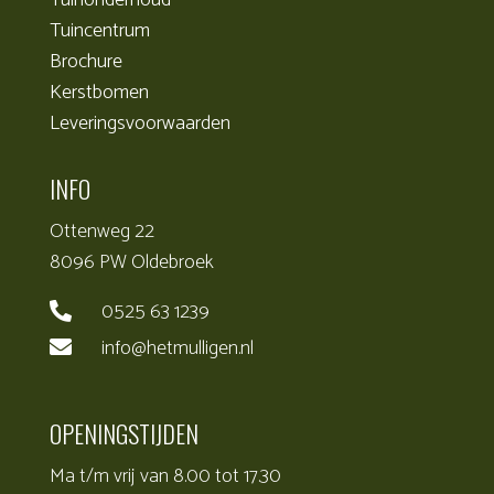
Tuinonderhoud
Tuincentrum
Brochure
Kerstbomen
Leveringsvoorwaarden
INFO
Ottenweg 22
8096 PW Oldebroek
0525 63 1239

info@hetmulligen.nl

OPENINGSTIJDEN
Ma t/m vrij van 8.00 tot 17.30