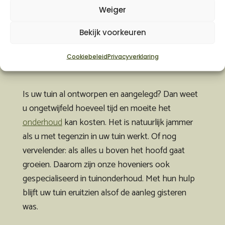
Weiger
VERLENG DE LEVENSDUUR VAN UW
Bekijk voorkeuren
TUIN MET VAKKUNDIG ONDERHOUD
Cookiebeleid
Privacyverklaring
Is uw tuin al ontworpen en aangelegd? Dan weet
u ongetwijfeld hoeveel tijd en moeite het
onderhoud
kan kosten. Het is natuurlijk jammer
als u met tegenzin in uw tuin werkt. Of nog
vervelender: als alles u boven het hoofd gaat
groeien. Daarom zijn onze hoveniers ook
gespecialiseerd in tuinonderhoud. Met hun hulp
blijft uw tuin eruitzien alsof de aanleg gisteren
was.