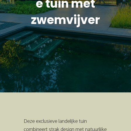
e tuin met
zwemvijver
Deze exclusieve landelijke tuin
combineert strak design met natuurlijke